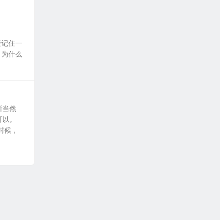
爱记住一
 为什么
所当然
可以。
时候，