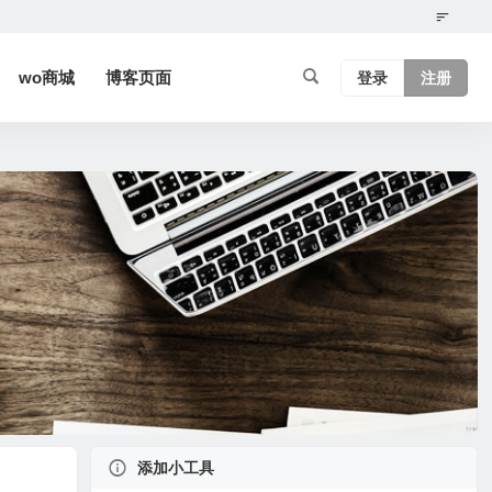
wo商城
博客页面
登录
注册
添加小工具