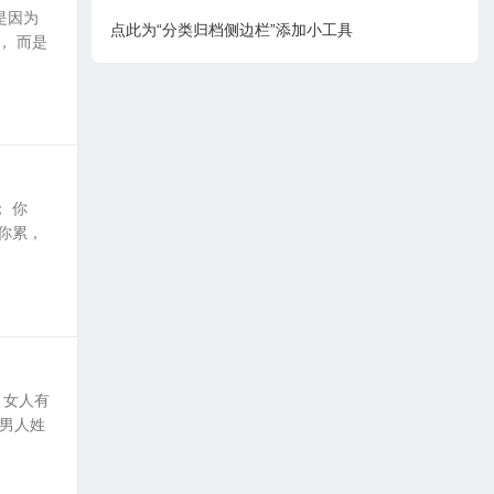
是因为
点此为“分类归档侧边栏”添加小工具
， 而是
 你
 你累，
 女人有
跟男人姓