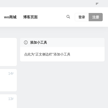
wo商城
博客页面
登录
注册
添加小工具
点此为“正文侧边栏”添加小工具
14
F
13
F