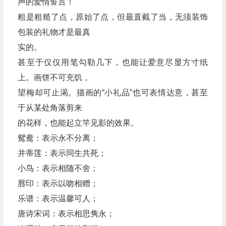
声的爱情誓言！
粗是粗糙了点，原始了点，但最直截了当，无须装饰
包装的礼物才是最真
实的。
甚至于仅仅用笔勾勒几下，也能让爱意尽显方寸纸
上。画饼不可充饥，
望梅却可止渴。描画的“小礼品”也可表情达意，甚至
于从某处角落剪来
的花样，也能起立竿见影的效果。
鸳鸯：表示永不分离；
并蒂莲：表示同生共死；
小鸟：表示相随不舍；
唇印：表示以吻相赠；
乐谱：表示温馨可人；
唐诗宋词：表示相思隽永；