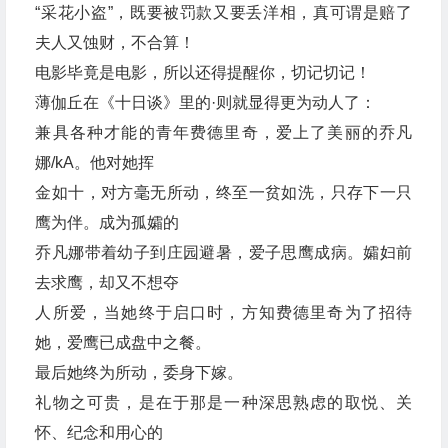
“采花小盗”，既要被罚款又要丢洋相，真可谓是赔了
夫人又蚀财，不合算！
电影毕竟是电影，所以还得提醒你，切记切记！
薄伽丘在《十日谈》里的·则就显得更为动人了：
兼具各种才能的青年费德里奇，爱上了美丽的乔凡
娜/kA。他对她挥
金如十，对方毫无所动，终至一贫如洗，只存下一只
鹰为伴。成为孤孀的
乔凡娜带着幼子到庄园避暑，爱子思鹰成病。孀妇前
去求鹰，却又不想夺
人所爱，当她终于启口时，方知费德里奇为了招待
她，爱鹰已成盘中之餐。
最后她终为所动，委身下嫁。
礼物之可贵，是在于那是一种深思熟虑的取悦、关
怀、纪念和用心的