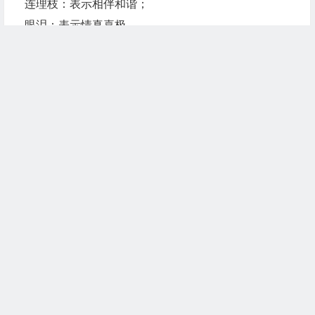
连理枝：表示相伴和谐；
眼泪：表示情真喜极。
但以上这些礼物的调儿也太高了些，倘对方不是同样
的爱情培训班
的高才生，只怕“剪不断，理还乱”
>>送礼第三招：因人面异把握分寸
送礼，四两即可控千金，小投资去赢人收益，乃是成
功的情场招
术。此招并非去贿略爱情，而是在鲜花烂漫的爱意融
融上_再锦上舔花一把，
文章末尾固定信息
是对爱情的点缀。但点缀得不得当，却取决于“丹青
手”的技艺。
到什么山上唱什么歌。把这句话转移阵地放到情场上
继续阅读
也可活学活
用。不同的感情程度送不同的礼物。倘相识不足几小