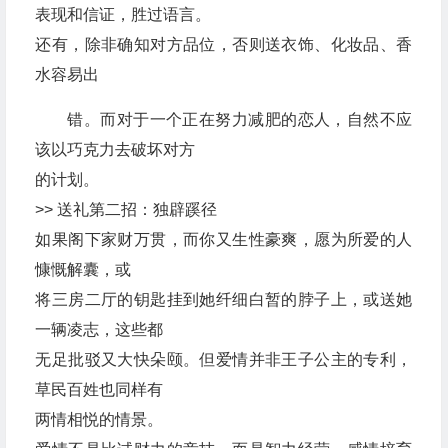
表现和信证，胜过语言。
还有，除非确知对方品位，否则送衣饰、化妆品、香
水容易出
错。而对于一个正在努力减肥的恋人，自然不应
该以巧克力去破坏对方
的计划。
>> 送礼第二招：独辟蹊径
如果阁下家财万贯，而你又生性豪爽，愿为所爱的人
慷慨解囊，或
将三房二厅的钥匙挂到她纤细白暂的脖子上，或送她
一辆凌志，这些都
无足批驳又大快朵颐。但爱情并非王子公主的专利，
草民百姓也同样有
两情相悦的情景。