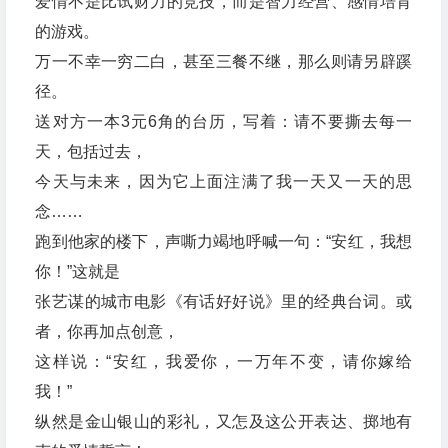
爱情不是比试财力的竞技，而是智力经营、感情培育
的游戏。
万一不幸一穷二白，甚至三餐不继，那么则请另辟蹊
径。
送对方一本3元6角的台历，写着：请不要撕去每一
天，包括过去，
今天与未来，因为它上面注满了我一天又一天的思
念……
跑到他家的楼下，声嘶力竭地呼喊一句：“安红，我想
你！”这就是
张艺谋的城市电影《有话好好说》里的经典台词。或
者，你再加点创意，
这样说：“安红，我爱你，一万年不变，请你嫁给
我！”
纵然是金山银山的彩礼，又怎及这公开表达、掷地有