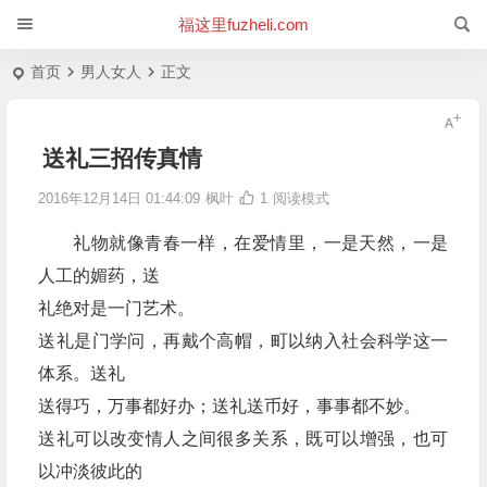
福这里fuzheli.com
首页
男人女人
正文
送礼三招传真情
2016年12月14日 01:44:09
枫叶
1
阅读模式
礼物就像青春一样，在爱情里，一是天然，一是
人工的媚药，送
礼绝对是一门艺术。
送礼是门学问，再戴个高帽，町以纳入社会科学这一
体系。送礼
送得巧，万事都好办；送礼送币好，事事都不妙。
送礼可以改变情人之间很多关系，既可以增强，也可
以冲淡彼此的