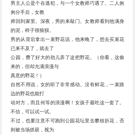
男主人公是个在逃犯，与一个女教师巧遇了。二人匆
匆分手后，女教
师回到家里。深夜，男的来敲门。女教师看到他满身
的泥，样子很狼狈。
男的从背后拿出一束野花说，他来晚了，想去买束花
已来不及了，就去了
公园，费了好大的劲儿弄了这把野花。（你看，这偷
来的，但却允满浪漫与
真意的野花！）
自然不用说，女的听了非常感动。没有鲜花，一束路
边的野花也能打
动对方，而且何等的浪漫啊！女孩子最吃这一套了。
不信，可以试一试。
不过，也要注意不可跑到公园花坛里去攀枝折花，否
则被当场抓获，视为