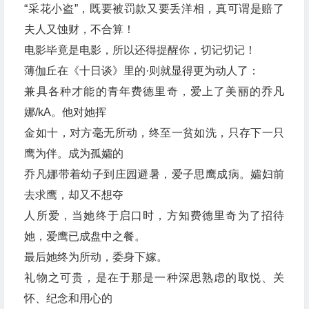
“采花小盗”，既要被罚款又要丢洋相，真可谓是赔了
夫人又蚀财，不合算！
电影毕竟是电影，所以还得提醒你，切记切记！
薄伽丘在《十日谈》里的·则就显得更为动人了：
兼具各种才能的青年费德里奇，爱上了美丽的乔凡
娜/kA。他对她挥
金如十，对方毫无所动，终至一贫如洗，只存下一只
鹰为伴。成为孤孀的
乔凡娜带着幼子到庄园避暑，爱子思鹰成病。孀妇前
去求鹰，却又不想夺
人所爱，当她终于启口时，方知费德里奇为了招待
她，爱鹰已成盘中之餐。
最后她终为所动，委身下嫁。
礼物之可贵，是在于那是一种深思熟虑的取悦、关
怀、纪念和用心的