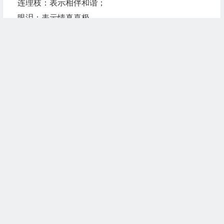
连理枝：表示相伴和谐；
眼泪：表示情真喜极。
但以上这些礼物的调儿也太高了些，倘对方不是同样
的爱情培训班
的高才生，只怕“剪不断，理还乱”
>>送礼第三招：因人面异把握分寸
送礼，四两即可控千金，小投资去赢人收益，乃是成
功的情场招
术。此招并非去贿略爱情，而是在鲜花烂漫的爱意融
融上_再锦上舔花一把，
文章末尾固定信息
是对爱情的点缀。但点缀得不得当，却取决于“丹青
手”的技艺。
到什么山上唱什么歌。把这句话转移阵地放到情场上
继续阅读
也可活学活
用。不同的感情程度送不同的礼物。倘相识不足几小