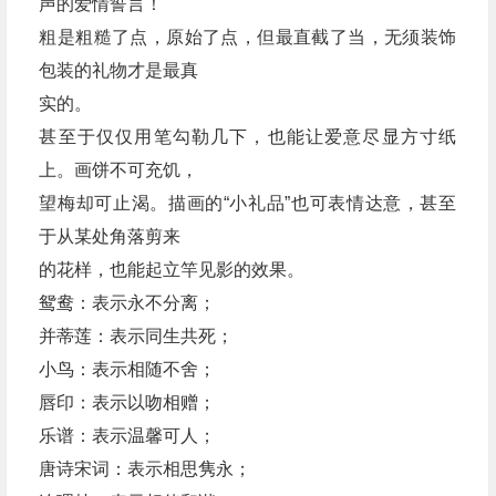
声的爱情誓言！
粗是粗糙了点，原始了点，但最直截了当，无须装饰
包装的礼物才是最真
实的。
甚至于仅仅用笔勾勒几下，也能让爱意尽显方寸纸
上。画饼不可充饥，
望梅却可止渴。描画的“小礼品”也可表情达意，甚至
于从某处角落剪来
的花样，也能起立竿见影的效果。
鸳鸯：表示永不分离；
并蒂莲：表示同生共死；
小鸟：表示相随不舍；
唇印：表示以吻相赠；
乐谱：表示温馨可人；
唐诗宋词：表示相思隽永；