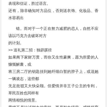
表现和信证，胜过语言。
还有，除非确知对方品位，否则送衣饰、化妆品、香
水容易出
错。而对于一个正在努力减肥的恋人，自然不应
该以巧克力去破坏对方
的计划。
>> 送礼第二招：独辟蹊径
如果阁下家财万贯，而你又生性豪爽，愿为所爱的人
慷慨解囊，或
将三房二厅的钥匙挂到她纤细白暂的脖子上，或送她
一辆凌志，这些都
无足批驳又大快朵颐。但爱情并非王子公主的专利，
草民百姓也同样有
两情相悦的情景。