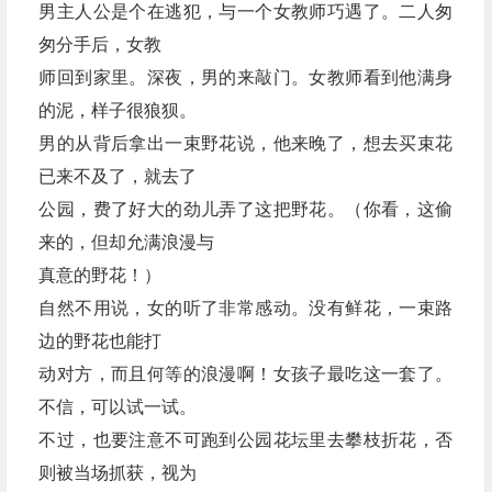
男主人公是个在逃犯，与一个女教师巧遇了。二人匆
匆分手后，女教
师回到家里。深夜，男的来敲门。女教师看到他满身
的泥，样子很狼狈。
男的从背后拿出一束野花说，他来晚了，想去买束花
已来不及了，就去了
公园，费了好大的劲儿弄了这把野花。（你看，这偷
来的，但却允满浪漫与
真意的野花！）
自然不用说，女的听了非常感动。没有鲜花，一束路
边的野花也能打
动对方，而且何等的浪漫啊！女孩子最吃这一套了。
不信，可以试一试。
不过，也要注意不可跑到公园花坛里去攀枝折花，否
则被当场抓获，视为