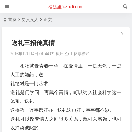
福这里fuzheli.com
首页
男人女人
正文
送礼三招传真情
2016年12月14日 01:44:09
枫叶
1
阅读模式
礼物就像青春一样，在爱情里，一是天然，一是
人工的媚药，送
礼绝对是一门艺术。
送礼是门学问，再戴个高帽，町以纳入社会科学这一
体系。送礼
送得巧，万事都好办；送礼送币好，事事都不妙。
送礼可以改变情人之间很多关系，既可以增强，也可
以冲淡彼此的