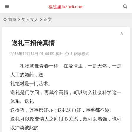
福这里fuzheli.com
首页
男人女人
正文
送礼三招传真情
2016年12月14日 01:44:09
枫叶
1
阅读模式
礼物就像青春一样，在爱情里，一是天然，一是
人工的媚药，送
礼绝对是一门艺术。
送礼是门学问，再戴个高帽，町以纳入社会科学这一
体系。送礼
送得巧，万事都好办；送礼送币好，事事都不妙。
送礼可以改变情人之间很多关系，既可以增强，也可
以冲淡彼此的