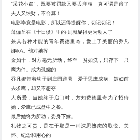
“采花小盗”，既要被罚款又要丢洋相，真可谓是赔了
夫人又蚀财，不合算！
电影毕竟是电影，所以还得提醒你，切记切记！
薄伽丘在《十日谈》里的·则就显得更为动人了：
兼具各种才能的青年费德里奇，爱上了美丽的乔凡
娜/kA。他对她挥
金如十，对方毫无所动，终至一贫如洗，只存下一只
鹰为伴。成为孤孀的
乔凡娜带着幼子到庄园避暑，爱子思鹰成病。孀妇前
去求鹰，却又不想夺
人所爱，当她终于启口时，方知费德里奇为了招待
她，爱鹰已成盘中之餐。
最后她终为所动，委身下嫁。
礼物之可贵，是在于那是一种深思熟虑的取悦、关
怀、纪念和用心的