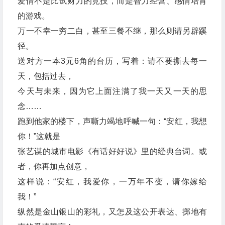
爱情不是比试财力的竞技，而是智力经营、感情培育
的游戏。
万一不幸一穷二白，甚至三餐不继，那么则请另辟蹊
径。
送对方一本3元6角的台历，写着：请不要撕去每一
天，包括过去，
今天与未来，因为它上面注满了我一天又一天的思
念……
跑到他家的楼下，声嘶力竭地呼喊一句：“安红，我想
你！”这就是
张艺谋的城市电影《有话好好说》里的经典台词。或
者，你再加点创意，
这样说：“安红，我爱你，一万年不变，请你嫁给
我！”
纵然是金山银山的彩礼，又怎及这公开表达、掷地有