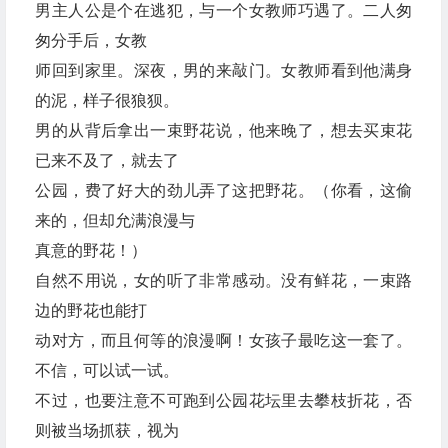
男主人公是个在逃犯，与一个女教师巧遇了。二人匆
匆分手后，女教
师回到家里。深夜，男的来敲门。女教师看到他满身
的泥，样子很狼狈。
男的从背后拿出一束野花说，他来晚了，想去买束花
已来不及了，就去了
公园，费了好大的劲儿弄了这把野花。（你看，这偷
来的，但却允满浪漫与
真意的野花！）
自然不用说，女的听了非常感动。没有鲜花，一束路
边的野花也能打
动对方，而且何等的浪漫啊！女孩子最吃这一套了。
不信，可以试一试。
不过，也要注意不可跑到公园花坛里去攀枝折花，否
则被当场抓获，视为