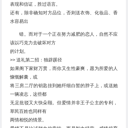
表现和信证，胜过语言。
还有，除非确知对方品位，否则送衣饰、化妆品、香
水容易出
错。而对于一个正在努力减肥的恋人，自然不应
该以巧克力去破坏对方
的计划。
>> 送礼第二招：独辟蹊径
如果阁下家财万贯，而你又生性豪爽，愿为所爱的人
慷慨解囊，或
将三房二厅的钥匙挂到她纤细白暂的脖子上，或送她
一辆凌志，这些都
无足批驳又大快朵颐。但爱情并非王子公主的专利，
草民百姓也同样有
两情相悦的情景。