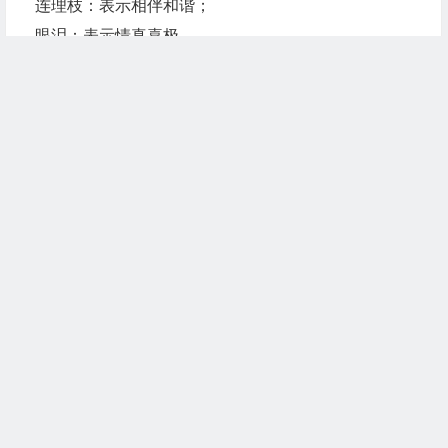
连理枝：表示相伴和谐；
眼泪：表示情真喜极。
但以上这些礼物的调儿也太高了些，倘对方不是同样
的爱情培训班
的高才生，只怕“剪不断，理还乱”
>>送礼第三招：因人面异把握分寸
送礼，四两即可控千金，小投资去赢人收益，乃是成
功的情场招
术。此招并非去贿略爱情，而是在鲜花烂漫的爱意融
融上_再锦上舔花一把，
文章末尾固定信息
是对爱情的点缀。但点缀得不得当，却取决于“丹青
手”的技艺。
到什么山上唱什么歌。把这句话转移阵地放到情场上
继续阅读
也可活学活
用。不同的感情程度送不同的礼物。倘相识不足几小