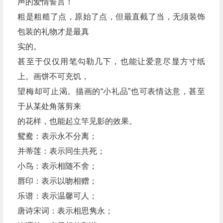
声的爱情誓言！
粗是粗糙了点，原始了点，但最直截了当，无须装饰
包装的礼物才是最真
实的。
甚至于仅仅用笔勾勒几下，也能让爱意尽显方寸纸
上。画饼不可充饥，
望梅却可止渴。描画的“小礼品”也可表情达意，甚至
于从某处角落剪来
的花样，也能起立竿见影的效果。
鸳鸯：表示永不分离；
并蒂莲：表示同生共死；
小鸟：表示相随不舍；
唇印：表示以吻相赠；
乐谱：表示温馨可人；
唐诗宋词：表示相思隽永；