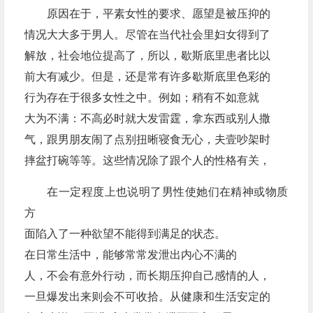
原因在于，平素女性的要求、愿望是被压抑的
情况大大多于男人。尽管在当代社会里妇女得到了
解放，社会地位提高了，所以，歇斯底里患者比以
前大有减少。但是，还是常有许多歇斯底里色彩的
行为存在于很多女性之中。例如；稍有不如意就
大为不满：不高必时就大发雷霆，拿东西或别人撒
气，跟男朋友闹了点别扭晰寝食无心，夫壹吵架时
摔盆打碗等等。这些情况除了跟个人的性格有关，
在一定程度上也说明了男性使她们在精神或物质
方
面陷入了一种欲望不能得到满足的状态。
在日常生活中，能够常常发泄出内心不满的
人，不会有意外行动，而长期压抑自己感情的人，
一旦爆发出来则会不可收拾。从健康和生活安定的