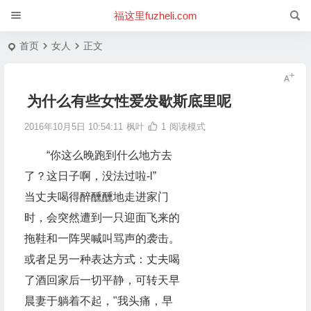
福这里fuzheli.com
首页
女人
正文
为什么有些女性爱发歇斯底里呢
2016年10月5日 10:54:11
枫叶
1
阅读模式
“你这么晚跑到什么地方去
了？这日子啊，没法过啦-l”
当丈夫喝得醉醺醺地走进家门
时，会突然遭到一只迎面飞来的
拖鞋和一阵哭喊叫骂声的袭击。
或者足另一种表达方式：丈夫喝
了酒回家后一切平静，可转天早
晨妻于躺着不起，"我头痛，早