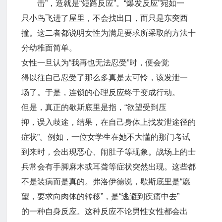
击”，造就是“短路反应”。“爆发反应”宛如一
只小鸟飞进了屋里，不会找出口，而只是东突西
撞。这二者都说明女性为满足要求所采取的方法十
分幼稚面简单。
女性一旦认为“我再也无法忍受”时，便会觉
得以往自己忍受了那么多真是太可怜，该发泄一
场了。于是，连锁的心理反应终于变成行动。
但是，真正的歇斯底里是指，“欲望受到压
抑，误入歧途，结果，在自己身体上找发泄途径的
症状”。例如，一位女学生在她不大懂的那门考试
到来时，会出现恶心、闹肚子等现象。战场上的士
兵常会有手脚麻木或耳聋等症状突然出现。这些都
不是装病而是真的。弗洛伊德说，歇斯底里是“愿
望，要求向肉体的转移”，是“逃避到疾痛中去”
的一种自身反应。这种反应不论男性女性都会出