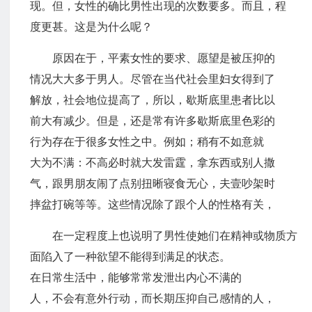
现。但，女性的确比男性出现的次数要多。而且，程
度更甚。这是为什么呢？
原因在于，平素女性的要求、愿望是被压抑的
情况大大多于男人。尽管在当代社会里妇女得到了
解放，社会地位提高了，所以，歇斯底里患者比以
前大有减少。但是，还是常有许多歇斯底里色彩的
行为存在于很多女性之中。例如；稍有不如意就
大为不满：不高必时就大发雷霆，拿东西或别人撒
气，跟男朋友闹了点别扭晰寝食无心，夫壹吵架时
摔盆打碗等等。这些情况除了跟个人的性格有关，
在一定程度上也说明了男性使她们在精神或物质方
面陷入了一种欲望不能得到满足的状态。
在日常生活中，能够常常发泄出内心不满的
人，不会有意外行动，而长期压抑自己感情的人，