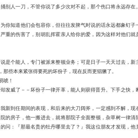
子捅别人一刀，不管你说了多少次对不起，那个伤口将永远存在
因为你知道他们会包容你，但往往发脾气时说的话永远都象钉子
成严重的伤害了，别胡乱挥霍亲人给你的爱，因为这样对他们就
据说是个能人，专门被派来整顿业务；可是日子一天天过去，新
，那些本来紧张得要死的坏份子，现在反而更猖獗了。
易唬！
管却发威了－－坏份子一律开革，能人则获得晋升。下手之快，
对我新到任期间的表现，和后来的大刀阔斧，一定感到不解，现
大院的房子，他一搬进去，就将那院子全面整顿，杂草树一律清
惊的问：『那最名贵的牡丹哪里去了？』我这位朋友才发现，他