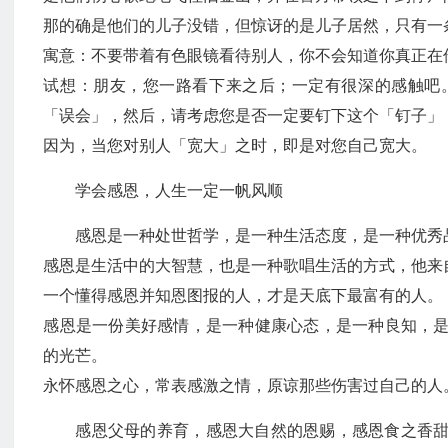
那的确是他们的儿子没错，但惊讶的是儿子居然，只有一
寓意：不要带着有色眼镜看待别人，你不会知道你真正在
试想：朋友，您一路看下来之后；一定有很深的感触吧
「误会」，然后，请考虑您是否一定要钉下这个「钉子」
因为，当您对别人「宽大」之时，即是对您自己宽大。
学会感恩，人生一定一帆风顺
感恩是一种处世哲学，是一种生活态度，是一种优秀
感恩是生活中的大智慧，也是一种歌唱生活的方式，他来
一个懂得感恩并知恩图报的人，才是天底下最富有的人。
感恩是一份美好感情，是一种健康心态，是一种良知，
的光芒。
永怀感恩之心，常表感激之情，原谅那些伤害过自己的人
感恩父母的养育，感恩大自然的恩赐，感恩食之香