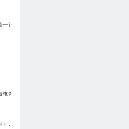
是一个
着纯净
对手，