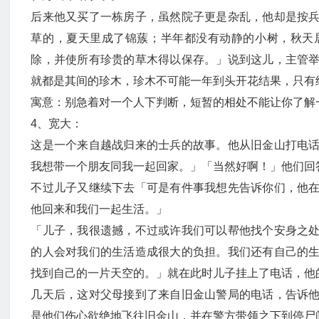
后来他又买了一栋房子，虽然院子更是杂乱，他却是按
草的，夏天里成了锦蔟；半年都没有动静的小树，秋天
除，并使所有珍贵的草木得以保存。」说到这儿，主管
就都是其间的珍木，珍木不可能一年到头开花结果，只有
寓意：别急着对一个人下判断，短暂的相处不能让你了解
4、宽大：
这是一个来自越战归来的士兵的故事。他从旧金山打电
我想带一个朋友同我一起回家。」「当然好啊！」他们回
不过儿子又继续下去「可是有件事我想先告诉你们，他
他回来和我们一起生活。」
「儿子，我很遗撼，不过或许我们可以帮他找个安身之
的人会对我们的生活造成很大的负担。我们还有自己的
找到自己的一片天空的。」就在此时儿子挂上了电话，他
几天后，这对父母接到了来自旧金山警局的电话，告诉
是他们伤心欲绝地飞往旧金山，并在警方带领之下到停尸