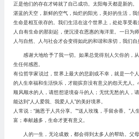
正是他们的存在才铸就了自己成功。太阳每天都是新的。
湛蓝的天空，新鲜的空气，灿烂的阳光，美好的生活，我
生命是相互依存的。我们生活在这个世界上，处处享受着来
人自有生命的那刻起，便沉浸在恩惠的海洋里。一日为
人与自然、人与社会才会变得如此的和谐和亲切，我们自
感谢大地给予了我一切。如果总觉得别人欠你的，
生任何感恩。
有位哲学家说过，世界上最大的悲剧或不幸，就是一个
的人生幸福和生活快乐，才能摈弃没有意义的怨天尤人。
顺风顺水的人，请想想逆境奋斗的人；无忧无愁的人，
能达到“人人爱我、我爱人人”的美好境界。
人常说：“施恩于人共分享。”“送人玫瑰，手留余香。”
富；奉献越多，生命才更有意义。
人的一生，无论成败，都会得到太多人的帮助。父