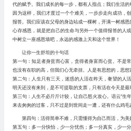
代的赋予。我们成长的每一步，都有人指点；我们生活的
因为这样，我们才度过一个个难关，一步步走向成功，
报答。我们应该在父母的身边站成一棵树，开满一树感恩
心存感恩，就是把自己的生命与另外一个值得报答的人
中树立一座感恩墙吧，永远的感激上天和这个世界！
让你一生舒坦的十句话
第一句：知足者身贫而心富，贪得者身富而心贫。不是
也没有在职的高，但我们心无牵挂。人是有思想的，思想
第二句：人生只有三天，迷惑的人活在昨天，奢望的人
明天还没有来到，是不可提取的支票，只有活在今天是最
第三句：人生不必斤斤计较，让自己怒火攻心。语云“生
来去匆匆的过客，只不过是到世间走一遭，还有什么鸡毛
第四句：活得简单不难，只需懂得为自己而活，为美
第五句：多一分快怡，少一分忧伤；多一分真实，少一