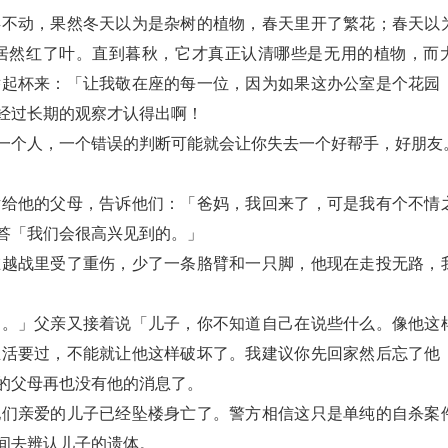
兵不动，果然冬天以为是杂树的植物，春天里开了繁花；春天以
居然红了叶。直到暮秋，它才真正认清哪些是无用的植物，而
举起杯来：「让我敬在座的每一位，因为如果这办公室是个花园
经过长期的观察才认得出啊！
一个人，一个错误的判断可能就会让你失去一个好帮手，好朋友
话给他的父母，告诉他们：「爸妈，我回来了，可是我有个不情
答「我们会很高兴见到的。」
在越战里受了重伤，少了一条胳臂和一只脚，他现在走投无路，
处。」父亲又接着说「儿子，你不知道自己在说些什么。像他这
生活要过，不能就让他这样破坏了。我建议你先回家然后忘了他
的父母再也没有他的消息了。
他们亲爱的儿子已经坠楼身亡了。警方相信这只是单纯的自杀案
间去辨认儿子的遗体。