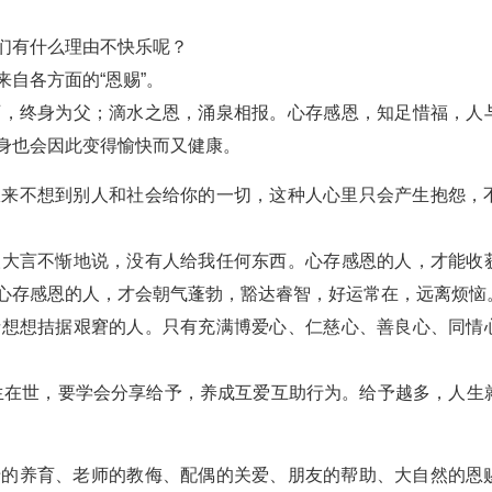
们有什么理由不快乐呢？
自各方面的“恩赐”。
师，终身为父；滴水之恩，涌泉相报。心存感恩，知足惜福，人
身也会因此变得愉快而又健康。
从来不想到别人和社会给你的一切，这种人心里只会产生抱怨，
人大言不惭地说，没有人给我任何东西。心存感恩的人，才能收
心存感恩的人，才会朝气蓬勃，豁达睿智，好运常在，远离烦恼
请想想拮据艰窘的人。只有充满博爱心、仁慈心、善良心、同情
人生在世，要学会分享给予，养成互爱互助行为。给予越多，人生
母的养育、老师的教侮、配偶的关爱、朋友的帮助、大自然的恩