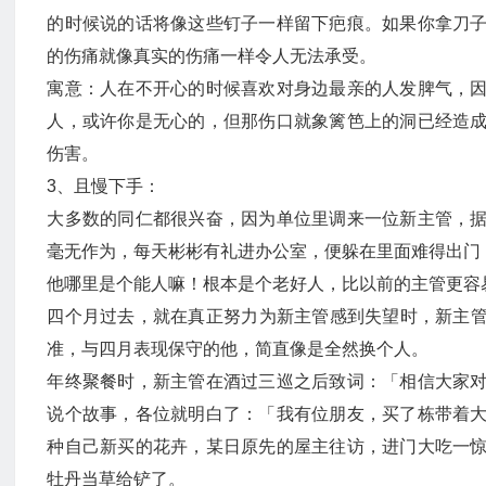
的时候说的话将像这些钉子一样留下疤痕。如果你拿刀
的伤痛就像真实的伤痛一样令人无法承受。
寓意：人在不开心的时候喜欢对身边最亲的人发脾气，
人，或许你是无心的，但那伤口就象篱笆上的洞已经造
伤害。
3、且慢下手：
大多数的同仁都很兴奋，因为单位里调来一位新主管，
毫无作为，每天彬彬有礼进办公室，便躲在里面难得出门
他哪里是个能人嘛！根本是个老好人，比以前的主管更容
四个月过去，就在真正努力为新主管感到失望时，新主
准，与四月表现保守的他，简直像是全然换个人。
年终聚餐时，新主管在酒过三巡之后致词：「相信大家
说个故事，各位就明白了：「我有位朋友，买了栋带着
种自己新买的花卉，某日原先的屋主往访，进门大吃一
牡丹当草给铲了。