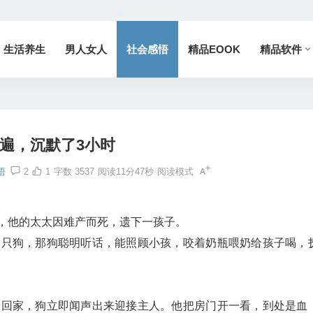
生活养生
男人女人
社会感悟
精品EOOK
精品软件
3遍，沉默了3小时
悟
2
1
字数 3537
阅读11分47秒
阅读模式
，他的太太因难产而死，遗下一孩子。
一只狗，那狗聪明听话，能照顾小孩，咬着奶瓶喂奶给孩子喝，
赶回家，狗立即闻声出来迎接主人。他把房门开一看，到处是血