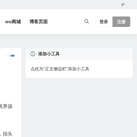
wo商城
博客页面
登录
注册
添加小工具
点此为“正文侧边栏”添加小工具
抚养孩
，抬头