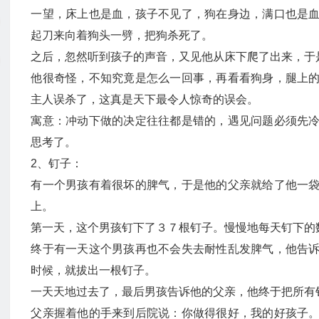
一望，床上也是血，孩子不见了，狗在身边，满口也是
起刀来向着狗头一劈，把狗杀死了。
之后，忽然听到孩子的声音，又见他从床下爬了出来，于
他很奇怪，不知究竟是怎么一回事，再看看狗身，腿上
主人误杀了，这真是天下最令人惊奇的误会。
寓意：冲动下做的决定往往都是错的，遇见问题必须先
思考了。
2、钉子：
有一个男孩有着很坏的脾气，于是他的父亲就给了他一
上。
第一天，这个男孩钉下了３７根钉子。慢慢地每天钉下的
终于有一天这个男孩再也不会失去耐性乱发脾气，他告
时候，就拔出一根钉子。
一天天地过去了，最后男孩告诉他的父亲，他终于把所有
父亲握着他的手来到后院说：你做得很好，我的好孩子