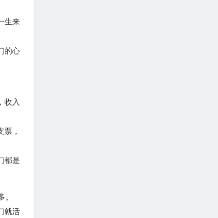
一生来
们的心
，收入
支票，
们都是
多。
们就活