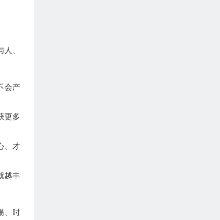
与人、
不会产
获更多
。
心、才
就越丰
赐、时