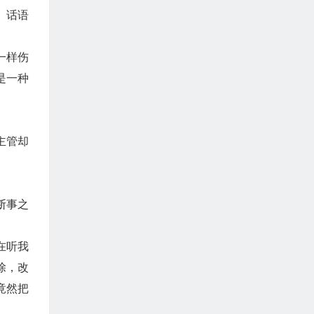
。话语
一样伤
是一种
主管却
断事之
在听我
除，改
竟然把