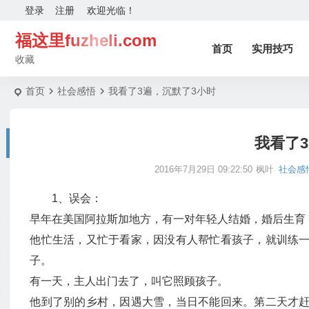
登录
注册
欢迎光临！
福这里fuzheli.com
首页
实用技巧
收藏
首页
社会感悟
我看了3遍，沉默了3小时
我看了
2016年7月29日 09:22:50
枫叶
社会感
1、误会：
早年在美国阿拉斯加地方，有一对年轻人结婚，婚后生育
他忙生活，又忙于看家，因没有人帮忙看孩子，就训练
子。
有一天，主人出门去了，叫它照顾孩子。
他到了别的乡村，因遇大雪，当日不能回来。第二天才