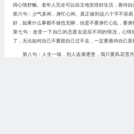
得心情舒畅。老年人完全可以自主地安排好生活，善待自
第六句：少气多闲，身忙心闲。真正做到这八个字不容易
好，如果什么事都不做也无聊，但是不要身忙心乱，要身
第七句：改变一下自己的态度去适应不同的情况，心情
了，无论如何自己不要跟自己过不去，一定要善待自己莫
第八句：人生一场，别人追屋逐堡，我只要风花雪
就行了，何必非要楼上楼下。一首歌，一杯茶，养养花，
第九句：因为生活简单，我多了聆听松涛、静观风雨、
受大自然的机会，一辈子不容易，一定要好好享受生活。
第十句：心境简单了，就有心思经营生活；生活简单了
也不是天天熬日子，而是天天享受日子，这就需要经营
此，要活得简单才快乐。