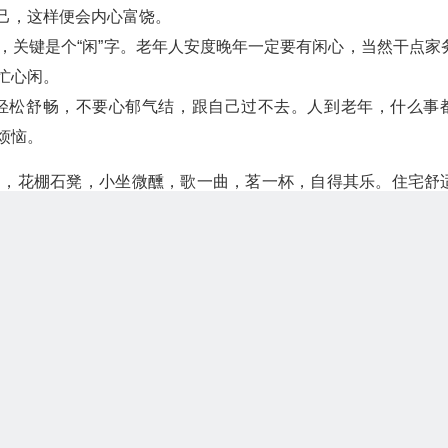
己，这样便会内心富饶。
，关键是个“闲”字。老年人安度晚年一定要有闲心，当然干点家
忙心闲。
轻松舒畅，不要心郁气结，跟自己过不去。人到老年，什么事
烦恼。
月，花棚石凳，小坐微醺，歌一曲，茗一杯，自得其乐。住宅舒
养养鱼，享受自然之美不是很好吗？
仰望星空、敞开心扉的机会，灵性俱足。千万不要错过欣赏大自
，就有时间享受人生。我们要学会经营自己的生活，不是天天混
日子。尘世中有太多的喜怒，太多的悲欢，太多的烦恼和痛苦。