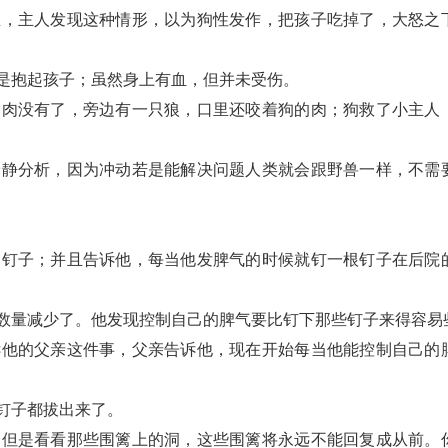
血，主人发现这种情形，以为狗性发作，把孩子吃掉了，大怒之
是抱起孩子；虽然身上有血，但并未受伤。
的肉没有了，旁边有一只狼，口里还咬着狗的肉；狗救了小主人
冷静分析，因为冲动若是能解决问题人类就会跟野兽一样，不需
袋钉子；并且告诉他，每当他发脾气的时候就钉一根钉子在后院
数量减少了。他发现控制自己的脾气要比钉下那些钉子来得容易
诉他的父亲这件事，父亲告诉他，现在开始每当他能控制自己的
钉子都拔出来了。
。但是看看那些围篱上的洞，这些围篱将永远不能回复成从前。