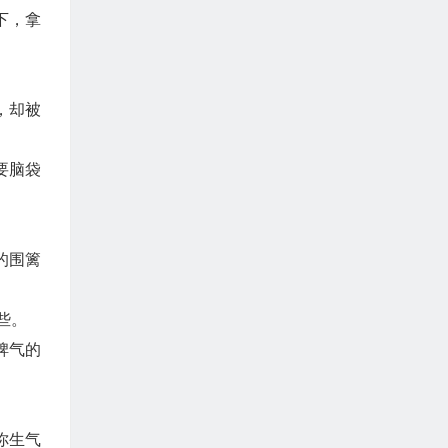
下，拿
，却被
要脑袋
的围篱
些。
脾气的
你生气