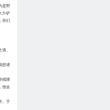
为是野
大力铲
，你们
。
之请。
我想请
样残障
，他会
件。于