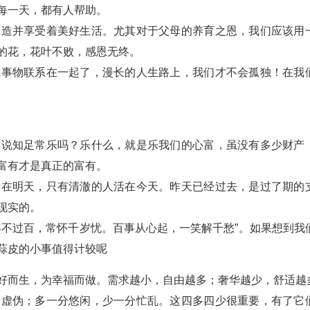
每一天，都有人帮助。
创造并享受着美好生活。尤其对于父母的养育之恩，我们应该用
的花，花叶不败，感恩无终。
或事物联系在一起了，漫长的人生路上，我们才不会孤独！在我
常说知足常乐吗？乐什么，就是乐我们的心富，虽没有多少财产
富有才是真正的富有。
活在明天，只有清澈的人活在今天。昨天已经过去，是过了期的
现实的。
年不过百，常怀千岁忧。百事从心起，一笑解千愁”。如果想到我
蒜皮的小事值得计较呢
好而生，为幸福而做。需求越小，自由越多；奢华越少，舒适越
分虚伪；多一分悠闲，少一分忙乱。这四多四少很重要，有了它