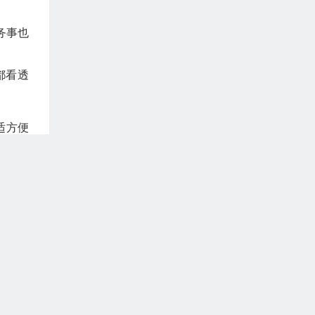
务事也
都看透
适方便
然、享
日子，
惟其如