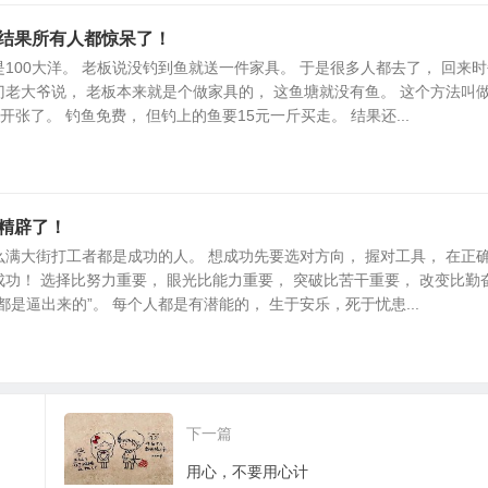
结果所有人都惊呆了！
100大洋。 老板说没钓到鱼就送一件家具。 于是很多人都去了， 回来
门老大爷说， 老板本来就是个做家具的， 这鱼塘就没有鱼。 这个方法叫做
开张了。 钓鱼免费， 但钓上的鱼要15元一斤买走。 结果还...
精辟了！
么满大街打工者都是成功的人。 想成功先要选对方向， 握对工具， 在正
成功！ 选择比努力重要， 眼光比能力重要， 突破比苦干重要， 改变比勤
都是逼出来的”。 每个人都是有潜能的， 生于安乐，死于忧患...
下一篇
用心，不要用心计