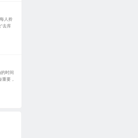
时每人拎
“去库
确的时间
奋重要，