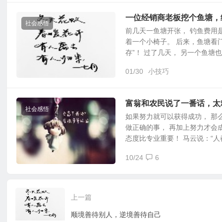
一位经销商老板挖个鱼塘，
社会感悟
前几天一鱼塘开张， 钓鱼费用是
着一个小椅子。 后来，鱼塘看
存”！ 过了几天， 另一个鱼塘也
01/30
小技巧
富翁和农民说了一番话，太
社会感悟
如果努力就可以获得成功， 那
做正确的事， 再加上努力才会
态度比专业重要！ 马云说：“人
10/24
6
上一篇
顺境善待别人，逆境善待自己