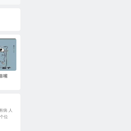
靠嘴
华为7i手机测试无限流量
人与人相处，不过一个
卡速度
缘字
有病 人
换个位