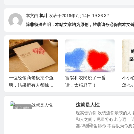
本文由
枫叶
发表于2016年7月14日 19:36:32
除非特殊声明，本站文章均为原创，转载请务必保留本文
一位经销商老板挖个鱼
富翁和农民说了一番
不小
塘，结果所有人都惊呆
话，太精辟了！
怎么
了！
大的
这就是人性
社会感悟
现实告诉你 没钱连你最亲的人 
和人之间，尽量将心比心吧， 
06/06
1
置， 感情告诉你 不要以为你想的