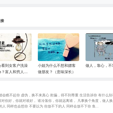
链接
心看到女客户洗澡
小姐为什么不想和嫖客
做人，靠心，不
办？富人和穷人最
做朋友？（意味深长）
差别就在这
都会瞧不起你 虚伪，换不来真心 欺骗，得不到尊重 生活告诉你 有什么别
谁对你好，你就对谁好， 谁冷落你，你就远离谁， 凡事换个角度，做人
人 同样也会想你 不要以为 你放不下的人 同样会放不下你 鱼...