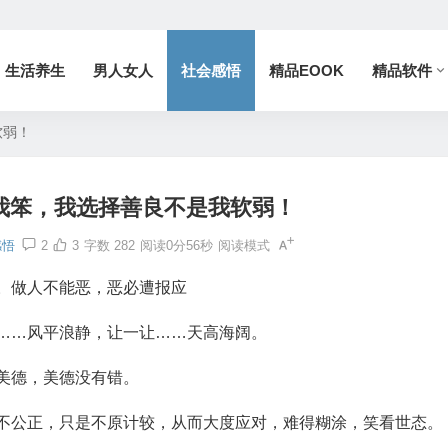
生活养生
男人女人
社会感悟
精品EOOK
精品软件
软弱！
我笨，我选择善良不是我软弱！
感悟
2
3
字数 282
阅读0分56秒
阅读模式
。做人不能恶，恶必遭报应
…风平浪静，让一让……天高海阔。
美德，美德没有错。
公正，只是不原计较，从而大度应对，难得糊涂，笑看世态。