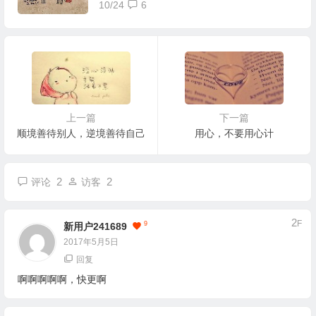
10/24
6
上一篇
下一篇
顺境善待别人，逆境善待自己
用心，不要用心计
2
2
评论
访客
2
F
9
新用户241689
2017年5月5日
回复
啊啊啊啊啊，快更啊