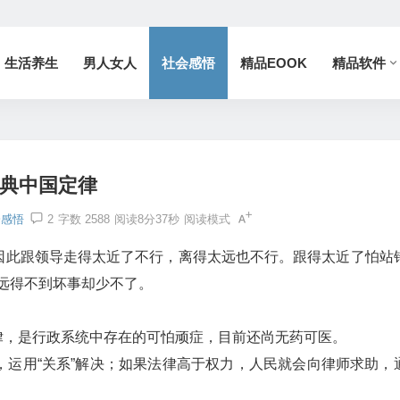
生活养生
男人女人
社会感悟
精品EOOK
精品软件
典中国定律
会感悟
2
字数 2588
阅读8分37秒
阅读模式
此跟领导走得太近了不行，离得太远也不行。跟得太近了怕站
远得不到坏事却少不了。
。
律，是行政系统中存在的可怕顽症，目前还尚无药可医。
，运用“关系”解决；如果法律高于权力，人民就会向律师求助，