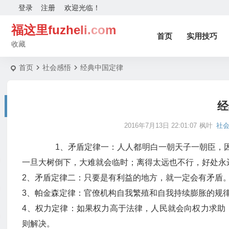
登录
注册
欢迎光临！
福这里fuzheli.com
首页
实用技巧
收藏
首页
社会感悟
经典中国定律
经
2016年7月13日 22:01:07
枫叶
社
1、矛盾定律一：人人都明白一朝天子一朝臣，因
一旦大树倒下，大难就会临时；离得太远也不行，好处永
2、矛盾定律二：只要是有利益的地方，就一定会有矛盾
3、帕金森定律：官僚机构自我繁殖和自我持续膨胀的规
4、权力定律：如果权力高于法律，人民就会向权力求助
则解决。