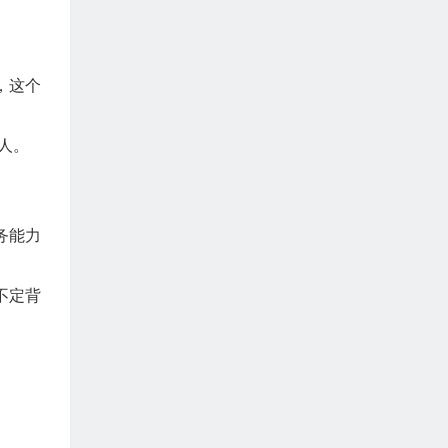
，这个
人。
务能力
不定背
。