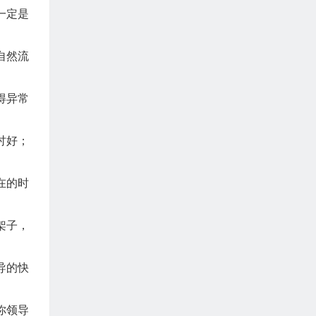
一定是
自然流
得异常
讨好；
在的时
架子，
导的快
你领导