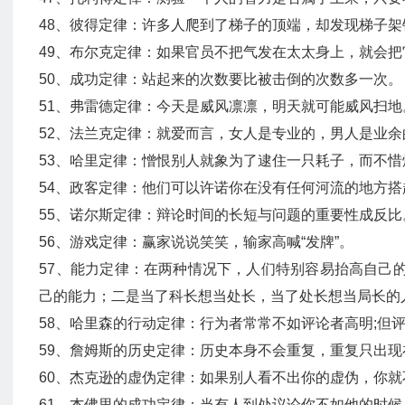
48、彼得定律：许多人爬到了梯子的顶端，却发现梯子架
49、布尔克定律：如果官员不把气发在太太身上，就会
50、成功定律：站起来的次数要比被击倒的次数多一次。
51、弗雷德定律：今天是威风凛凛，明天就可能威风扫地
52、法兰克定律：就爱而言，女人是专业的，男人是业余
53、哈里定律：憎恨别人就象为了逮住一只耗子，而不
54、政客定律：他们可以许诺你在没有任何河流的地方搭
55、诺尔斯定律：辩论时间的长短与问题的重要性成反比
56、游戏定律：赢家说说笑笑，输家高喊“发牌”。
57、能力定律：在两种情况下，人们特别容易抬高自己
己的能力；二是当了科长想当处长，当了处长想当局长的
58、哈里森的行动定律：行为者常常不如评论者高明;但
59、詹姆斯的历史定律：历史本身不会重复，重复只出
60、杰克逊的虚伪定律：如果别人看不出你的虚伪，你就
61、杰佛里的成功定律：当有人到处议论你不如他的时