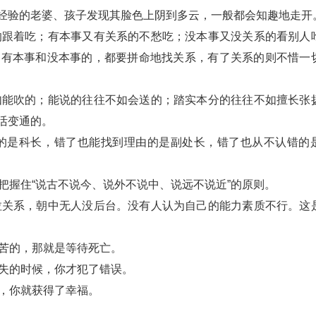
经验的老婆、孩子发现其脸色上阴到多云，一般都会知趣地走开
的跟着吃；有本事又有关系的不愁吃；没本事又没关系的看别人
，有本事和没本事的，都要拼命地找关系，有了关系的则不惜一
如能吹的；能说的往往不如会送的；踏实本分的往往不如擅长张
活变通的。
默的是科长，错了也能找到理由的是副处长，错了也从不认错的
把握住“说古不说今、说外不说中、说远不说近”的原则。
拉关系，朝中无人没后台。没有人认为自己的能力素质不行。这
痛苦的，那就是等待死亡。
过失的时候，你才犯了错误。
候，你就获得了幸福。