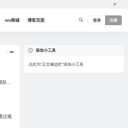
wo商城
博客页面
登录
注册
添加小工具
点此为“正文侧边栏”添加小工具
错队，
通过规