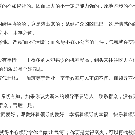
看的不如捣蛋的。因而上去的不一定是能力强的，原地踏步的不
同级嘻嘻哈哈，这是装出来的；见到群众凶凶巴巴，这是情感的
之本、生存之道。
紧张、严肃”而不“活泼”；而领导不在办公室的时候，气氛就会变
没有事情干。干得多的人犯错误的机率就高，到头来往往吃力不
的印象却是个好同志。
直气壮地走；加班等于敬业，至于效率可以不闻不问。而领导不
，亲切有加。如果你认为新来的领导平易近人，联系群众，没有
群众，官腔十足。
共同爱好，即爱好着领导的爱好，幸福着领导的幸福，快乐着领
就得小心领导拿你当做“出气筒”；你要是觉得窝火，可以再找被