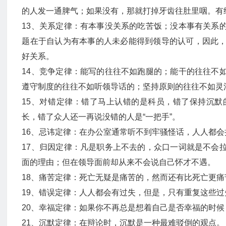
的人发一通脾气；如果没有，那就打掉牙齿往肚里咽。有
13、关系定律：有本事没关系的吃苦饭；没本事有关系
题在于自认为有本事的人未必能得到领导的认可，因此
好关系。
14、竞争定律：能写的往往不如跑腿的；能干的往往不
遵守制度的往往不如听领导话的；坚持原则的往往不如灵
15、对错定律：错了马上认错的是科员，错了保持沉
长，错了众人还一再说没错的人是“一把手”。
16、忌讳定律：在办公室通常听不到牢骚怪话，人人都会
17、归因定律：凡是职务上不去的，众口一词就是不会
面的理由；但在领导面前却从来不会说自己怀才不遇。
18、痛苦定律：死亡无疑是痛苦的，然而还有比死亡更
19、错误定律：人人都会有过失，但是，只有重复这些
20、幸福定律：如果你不再总是想着自己是否幸福的时
21、沉默定律：在辩论时，沉默是一种最难驳倒的观点。