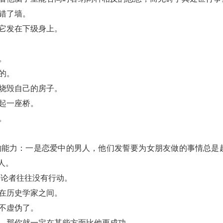
错了墙。
把它发在下级身上。
。
的。
惜烧毁自己的房子。
起一座桥。
。
的能力：一是恋爱中的男人，他们发誓要为女朋友做的事情总是
人。
评论者往往没有行动。
现在历史学家之间。
不虚伪了。
候，那你就一定在某些方面比他更成功。