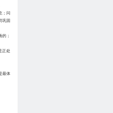
。
吃；问
切巩固
扬的；
是正处
是最体