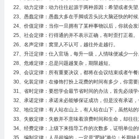
22、动力定律：动力往往起源于两种原因：希望或者失望
23、愚蠢定律：愚蠢大多在手脚或舌头比大脑还快的时候
24、价值定律：当你一旦拥有了某种事物以后，你就会
25、社会定律：行得通的并不表示正确，有时歪打正着。
26、名声定律：窝里人不认可，越往外走越行。
27、升迁定律：仕入官场，每升一级，人情味便减少一分
28、危难定律：总是问题越复杂，期限越短。
29、会议定律：所有重要决议，都将在会议结束或者午
30、化装定律：在修饰打扮上花费的时间有多少，你需
31、省时定律：要想学会最节省时间的办法，首先必须学会
32、承诺定律：承诺未必能够保证成功，但是没有承诺
32、地位定律：有人站在山上，有人站在山下，虽然站
33、失败定律：失败并不意味着浪费时间和生命，却往
34、经费定律：上级下来指导工作的次数多，证明单位
35、编制定律：人员超编的，一定是“肥缺”单位；长期缺