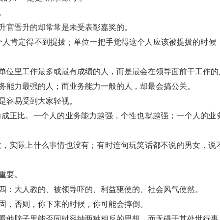
。
底升官晋升的却常常是未受表彰嘉奖的。
这个人肯定得不到提拔；单位一把手觉得这个人应该被提拔的时候
是单位里工作最多或最有成绩的人，而是最会在领导面前干工作的
业务能力最强的人；而业务能力一般的人，却最会搞公关。
越是容易受到大家轻视。
力成正比。一个人的业务能力越强，个性也就越强；一个人的业
大，实际上什么事情也没有；有时连句玩笑话都不说的男女，说
重要。
有四：大人教的、被领导吓的、利益驱使的、社会风气使然。
稳固，否则，你下来的时候，你可能会摔倒。
要看他脑子里能否同时容纳两种相反的思想，而无碍于其处世行事