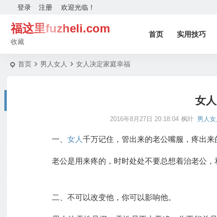
登录
注册
欢迎光临！
福这里fuzheli.com
首页
实用技巧
收藏
首页
男人女人
女人决定家庭幸福
女人
2016年8月27日 20:18:04
枫叶
男人女
一、
女人
千万记住，管出来的老公嘴服，疼出来
老公是用来疼的，时时处处不要总想着治老公，
二、不可以改变他，你可以影响他。