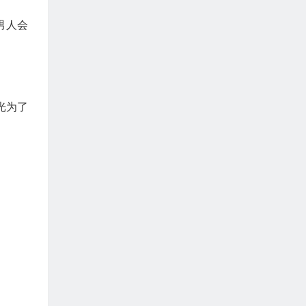
男人会
光为了