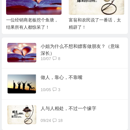
一位经销商老板挖个鱼塘，
富翁和农民说了一番话，太
结果所有人都惊呆了！
精辟了！
小姐为什么不想和嫖客做朋友？（意味
深长）
10/07
8
做人，靠心，不靠嘴
10/05
3
人与人相处，不过一个缘字
09/24
18