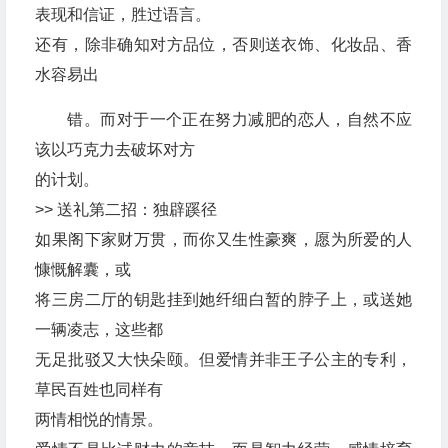
表现和信证，胜过语言。
还有，除非确知对方品位，否则送衣饰、化妆品、香
水容易出
错。而对于一个正在努力减肥的恋人，自然不应
该以巧克力去破坏对方
的计划。
>> 送礼第二招：独辟蹊径
如果阁下家财万贯，而你又生性豪爽，愿为所爱的人
慷慨解囊，或
将三房二厅的钥匙挂到她纤细白暂的脖子上，或送她
一辆凌志，这些都
无足批驳又大快朵颐。但爱情并非王子公主的专利，
草民百姓也同样有
两情相悦的情景。