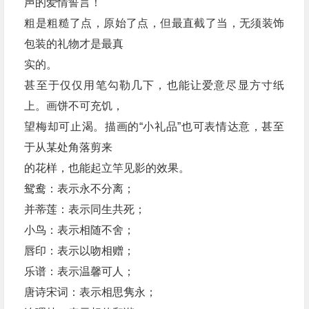
声的爱情誓言！
粗是粗糙了点，原始了点，但最直截了当，无须装饰
包装的礼物才是最真
实的。
甚至于仅仅用笔勾勒几下，也能让爱意尽显方寸纸
上。画饼不可充饥，
望梅却可止渴。描画的“小礼品”也可表情达意，甚至
于从某处角落剪来
的花样，也能起立竿见影的效果。
鸳鸯：表示永不分离；
并蒂莲：表示同生共死；
小鸟：表示相随不舍；
唇印：表示以吻相赠；
乐谱：表示温馨可人；
唐诗宋词：表示相思隽永；