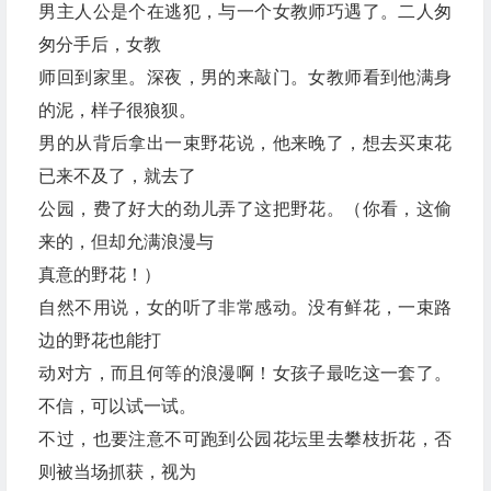
男主人公是个在逃犯，与一个女教师巧遇了。二人匆
匆分手后，女教
师回到家里。深夜，男的来敲门。女教师看到他满身
的泥，样子很狼狈。
男的从背后拿出一束野花说，他来晚了，想去买束花
已来不及了，就去了
公园，费了好大的劲儿弄了这把野花。（你看，这偷
来的，但却允满浪漫与
真意的野花！）
自然不用说，女的听了非常感动。没有鲜花，一束路
边的野花也能打
动对方，而且何等的浪漫啊！女孩子最吃这一套了。
不信，可以试一试。
不过，也要注意不可跑到公园花坛里去攀枝折花，否
则被当场抓获，视为