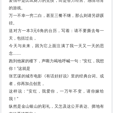
爱情不是比试财力的竞技，而是智力经营、感情培育
的游戏。
万一不幸一穷二白，甚至三餐不继，那么则请另辟蹊
径。
送对方一本3元6角的台历，写着：请不要撕去每一
天，包括过去，
今天与未来，因为它上面注满了我一天又一天的思
念……
跑到他家的楼下，声嘶力竭地呼喊一句：“安红，我想
你！”这就是
张艺谋的城市电影《有话好好说》里的经典台词。或
者，你再加点创意，
这样说：“安红，我爱你，一万年不变，请你嫁给
我！”
纵然是金山银山的彩礼，又怎及这公开表达、掷地有