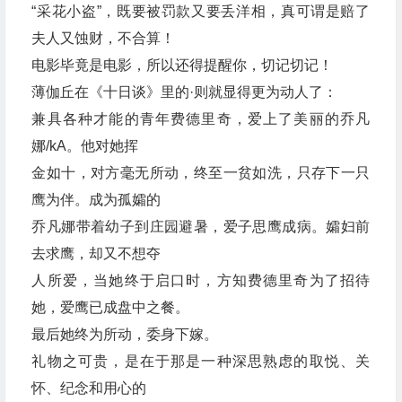
“采花小盗”，既要被罚款又要丢洋相，真可谓是赔了
夫人又蚀财，不合算！
电影毕竟是电影，所以还得提醒你，切记切记！
薄伽丘在《十日谈》里的·则就显得更为动人了：
兼具各种才能的青年费德里奇，爱上了美丽的乔凡
娜/kA。他对她挥
金如十，对方毫无所动，终至一贫如洗，只存下一只
鹰为伴。成为孤孀的
乔凡娜带着幼子到庄园避暑，爱子思鹰成病。孀妇前
去求鹰，却又不想夺
人所爱，当她终于启口时，方知费德里奇为了招待
她，爱鹰已成盘中之餐。
最后她终为所动，委身下嫁。
礼物之可贵，是在于那是一种深思熟虑的取悦、关
怀、纪念和用心的