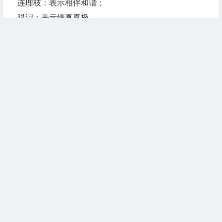
连理枝：表示相伴和谐；
眼泪：表示情真喜极。
但以上这些礼物的调儿也太高了些，倘对方不是同样
的爱情培训班
的高才生，只怕“剪不断，理还乱”
>>送礼第三招：因人面异把握分寸
送礼，四两即可控千金，小投资去赢人收益，乃是成
功的情场招
术。此招并非去贿略爱情，而是在鲜花烂漫的爱意融
融上_再锦上舔花一把，
文章末尾固定信息
是对爱情的点缀。但点缀得不得当，却取决于“丹青
手”的技艺。
到什么山上唱什么歌。把这句话转移阵地放到情场上
继续阅读
也可活学活
用。不同的感情程度送不同的礼物。倘相识不足几小