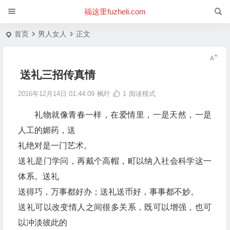
福这里fuzheli.com
首页
男人女人
正文
送礼三招传真情
2016年12月14日 01:44:09
枫叶
1
阅读模式
礼物就像青春一样，在爱情里，一是天然，一是
人工的媚药，送
礼绝对是一门艺术。
送礼是门学问，再戴个高帽，町以纳入社会科学这一
体系。送礼
送得巧，万事都好办；送礼送币好，事事都不妙。
送礼可以改变情人之间很多关系，既可以增强，也可
以冲淡彼此的