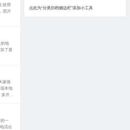
上使用
点此为“分类归档侧边栏”添加小工具
片，照片
足的地
增加了显
大家推
实现本地
开...
传的一
打电话出