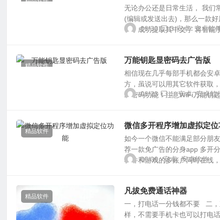
精品软件
无论办公还是日常生活， 我们
(编辑或发送出去)，那么一款好
06/30
3
安卓
安卓软
等，成功提取其中文字 将智能手
万能钥匙显密码去广告版
精品软件
相信现在几乎每部手机都会安卓w
方，虽说可以用其它软件获取
06/23
1
安卓
安卓软
示密码功能！注意WiFi万能钥
微信多开程序增加虚拟定位
精品软件
如今一个微信不能满足部分朋友
荐一款免广告的分身app 多
06/06
安卓
安卓软件
软件和游戏的多账户同时在线，
凡拔免费通话神器
精品软件
一，打电话一分钱都不要 二，
样，不需要手机卡也可以打电话