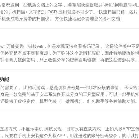
常常都遇到一些纸质文档上的文字， 希望能快速提取并“拷贝”到电脑/手机
用的手机扫描+ 文字识别 OCR 应用就必不可少了。 快速扫描书籍，名
件
机变成随身携带的扫描仪。 方便快捷地记录管理您的各种文档...
ifi万能钥匙，链接wifi，但是发现无法查看密码记录， 这是软件美中不
，但终究是有点不爽和麻烦，为了弥补这个遗憾和瑕疵，因此特地硬改给
件
匙并非暴力破解密码，只是收集分享的密码自动链接，再把这些资源共享...
功能
的需要了， 比如玩游戏，总是切换账号是一件非常麻烦的事情， 今天给
开分身是一款免费的基于安卓系统多开或分身的工具型应用，可以一部手机
还提供了虚拟定位、机型伪装（一键新机）、红包助手等各种辅助功能。 多
直拨方式，不显示本机 测试发现，目前只有直拨方式，正如凡拨APP宣
，只要在手机上安装这个凡拨APP，用注册过的账号密码登录，就可以