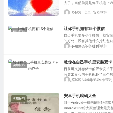
去了，当然前提是你手机连上WI
04/06
安卓
安卓软件
让你手机拥有15个微信
精品软件
自己手机要多少个微信，就安装多
的好处，没有其他什么抢红包功
04/03
安卓
安卓软件
这个不知道会不会被封号
教你在自己手机里安装双卡
实用技巧
目前可支持存储卡的双卡安卓手
分异常良心的手机配备了三个
03/20
11
安卓
小技巧
卡模式：1、SIM卡+SIM卡，2
安卓手机暗码大全
实用技巧
对于Android手机来说暗码
Android123给大家整理出