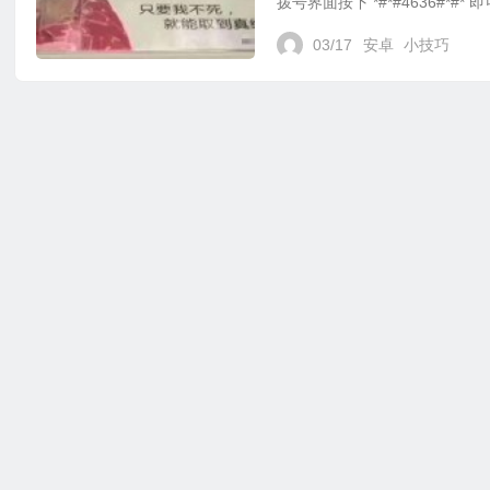
拨号界面按下 *#*#4636#*#*
03/17
安卓
小技巧