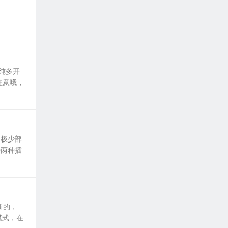
是纯多开
注意哦，
了极少部
持两种插
新的，
模式，在