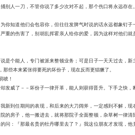
子捅别人一刀，不管你说了多少次对不起，那个伤口将永远存在
因为你知道他们会包容你，但往往发脾气时说的话永远都象钉子
成严重的伤害了，别胡乱挥霍亲人给你的爱，因为这样对他们就
据说是个能人，专门被派来整顿业务；可是日子一天天过去，新
，那些本来紧张得要死的坏份子，现在反而更猖獗了。
易唬！
管却发威了－－坏份子一律开革，能人则获得晋升。下手之快，
对我新到任期间的表现，和后来的大刀阔斧，一定感到不解，现
大院的房子，他一搬进去，就将那院子全面整顿，杂草树一律清
惊的问：『那最名贵的牡丹哪里去了？』我这位朋友才发现，他