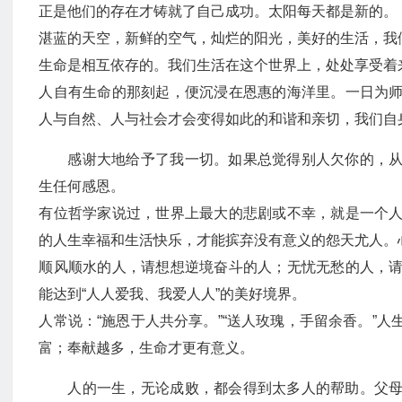
正是他们的存在才铸就了自己成功。太阳每天都是新的。
湛蓝的天空，新鲜的空气，灿烂的阳光，美好的生活，我
生命是相互依存的。我们生活在这个世界上，处处享受着来
人自有生命的那刻起，便沉浸在恩惠的海洋里。一日为
人与自然、人与社会才会变得如此的和谐和亲切，我们自
感谢大地给予了我一切。如果总觉得别人欠你的，
生任何感恩。
有位哲学家说过，世界上最大的悲剧或不幸，就是一个
的人生幸福和生活快乐，才能摈弃没有意义的怨天尤人。
顺风顺水的人，请想想逆境奋斗的人；无忧无愁的人，
能达到“人人爱我、我爱人人”的美好境界。
人常说：“施恩于人共分享。”“送人玫瑰，手留余香。”
富；奉献越多，生命才更有意义。
人的一生，无论成败，都会得到太多人的帮助。父