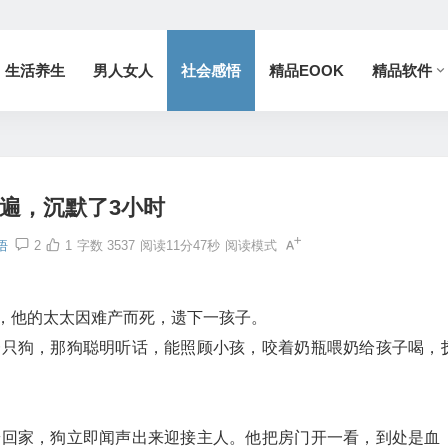
生活养生
男人女人
社会感悟
精品EOOK
精品软件
3遍，沉默了3小时
悟
2
1
字数 3537
阅读11分47秒
阅读模式
，他的太太因难产而死，遗下一孩子。
一只狗，那狗聪明听话，能照顾小孩，咬着奶瓶喂奶给孩子喝，
赶回家，狗立即闻声出来迎接主人。他把房门开一看，到处是血