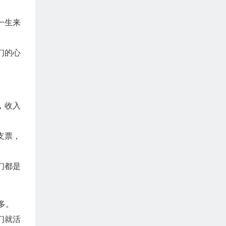
一生来
们的心
，收入
支票，
们都是
多。
们就活