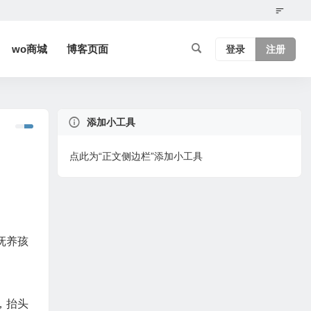
wo商城
博客页面
登录
注册
添加小工具
点此为“正文侧边栏”添加小工具
抚养孩
，抬头