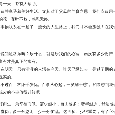
每一天，都有人帮助。
创造并享受着美好生活。尤其对于父母的养育之恩，我们应该用
的花，花叶不败，感恩无终。
或事物联系在一起了，漫长的人生路上，我们才不会孤独！在我
常说知足常乐吗？乐什么，就是乐我们的心富，虽没有多少财产
富有才是真正的富有。
活在明天，只有清澈的人活在今天。昨天已经过去，是过了期的
现实的。
年不过百，常怀千岁忧。百事从心起，一笑解千愁”。如果想到我
蒜皮的小事值得计较呢
好而生，为幸福而做。需求越小，自由越多；奢华越少，舒适越
分虚伪；多一分悠闲，少一分忙乱。这四多四少很重要，有了它