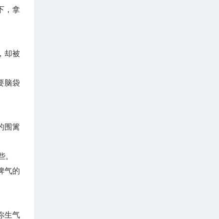
下，拿
，却被
要脑袋
的围篱
些。
脾气的
你生气