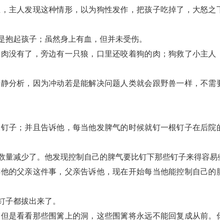
血，主人发现这种情形，以为狗性发作，把孩子吃掉了，大怒之
是抱起孩子；虽然身上有血，但并未受伤。
的肉没有了，旁边有一只狼，口里还咬着狗的肉；狗救了小主人
冷静分析，因为冲动若是能解决问题人类就会跟野兽一样，不需
袋钉子；并且告诉他，每当他发脾气的时候就钉一根钉子在后院
数量减少了。他发现控制自己的脾气要比钉下那些钉子来得容易
诉他的父亲这件事，父亲告诉他，现在开始每当他能控制自己的
钉子都拔出来了。
。但是看看那些围篱上的洞，这些围篱将永远不能回复成从前。