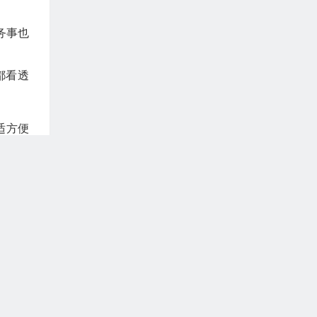
务事也
都看透
适方便
然、享
日子，
惟其如