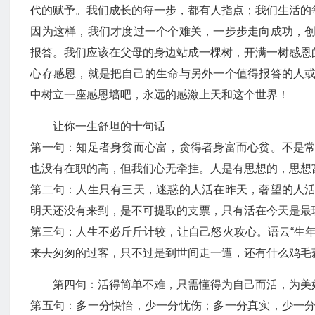
代的赋予。我们成长的每一步，都有人指点；我们生活的
因为这样，我们才度过一个个难关，一步步走向成功，
报答。我们应该在父母的身边站成一棵树，开满一树感恩
心存感恩，就是把自己的生命与另外一个值得报答的人
中树立一座感恩墙吧，永远的感激上天和这个世界！
让你一生舒坦的十句话
第一句：知足者身贫而心富，贪得者身富而心贫。不是
也没有在职的高，但我们心无牵挂。人是有思想的，思想
第二句：人生只有三天，迷惑的人活在昨天，奢望的人
明天还没有来到，是不可提取的支票，只有活在今天是最
第三句：人生不必斤斤计较，让自己怒火攻心。语云“生
来去匆匆的过客，只不过是到世间走一遭，还有什么鸡毛
第四句：活得简单不难，只需懂得为自己而活，为美
第五句：多一分快怡，少一分忧伤；多一分真实，少一