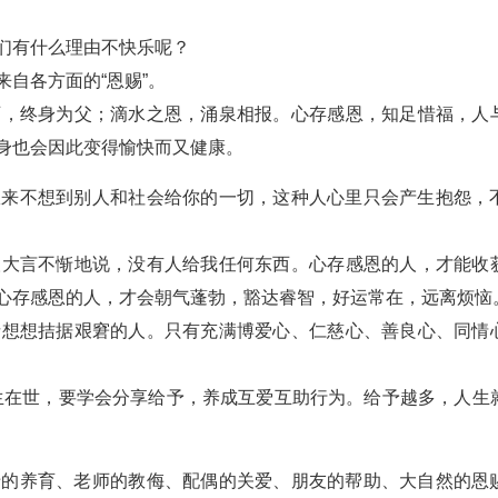
们有什么理由不快乐呢？
自各方面的“恩赐”。
师，终身为父；滴水之恩，涌泉相报。心存感恩，知足惜福，人
身也会因此变得愉快而又健康。
从来不想到别人和社会给你的一切，这种人心里只会产生抱怨，
人大言不惭地说，没有人给我任何东西。心存感恩的人，才能收
心存感恩的人，才会朝气蓬勃，豁达睿智，好运常在，远离烦恼
请想想拮据艰窘的人。只有充满博爱心、仁慈心、善良心、同情
人生在世，要学会分享给予，养成互爱互助行为。给予越多，人生
母的养育、老师的教侮、配偶的关爱、朋友的帮助、大自然的恩