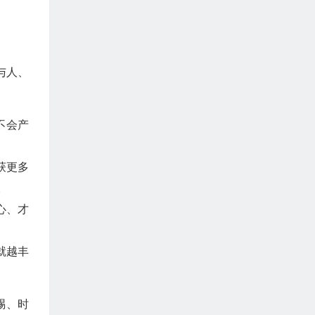
与人、
不会产
获更多
。
心、才
就越丰
赐、时