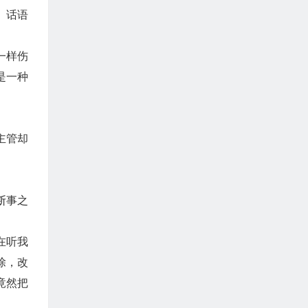
。话语
一样伤
是一种
主管却
断事之
在听我
除，改
竟然把