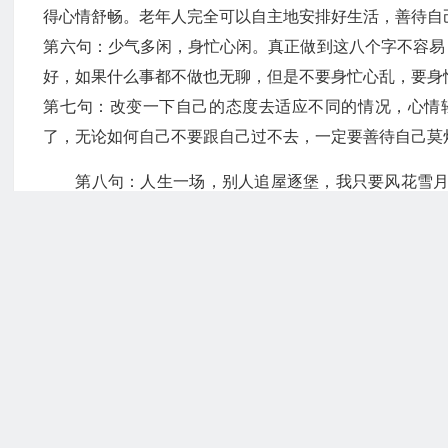
得心情舒畅。老年人完全可以自主地安排好生活，善待自
第六句：少气多闲，身忙心闲。真正做到这八个字不容易
好，如果什么事都不做也无聊，但是不要身忙心乱，要身
第七句：改变一下自己的态度去适应不同的情况，心情
了，无论如何自己不要跟自己过不去，一定要善待自己莫
第八句：人生一场，别人追屋逐堡，我只要风花雪
就行了，何必非要楼上楼下。一首歌，一杯茶，养养花，
第九句：因为生活简单，我多了聆听松涛、静观风雨、
受大自然的机会，一辈子不容易，一定要好好享受生活。
第十句：心境简单了，就有心思经营生活；生活简单了
也不是天天熬日子，而是天天享受日子，这就需要经营
此，要活得简单才快乐。