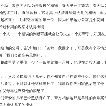
兵不动，果然冬天以为是杂树的植物，春天里开了繁花；春天以
居然红了叶。直到暮秋，它才真正认清哪些是无用的植物，而
举起杯来：「让我敬在座的每一位，因为如果这办公室是个花园
经过长期的观察才认得出啊！
一个人，一个错误的判断可能就会让你失去一个好帮手，好朋友
话给他的父母，告诉他们：「爸妈，我回来了，可是我有个不情
答「我们会很高兴见到的。」
在越战里受了重伤，少了一条胳臂和一只脚，他现在走投无路，
处。」父亲又接着说「儿子，你不知道自己在说些什么。像他这
生活要过，不能就让他这样破坏了。我建议你先回家然后忘了他
的父母再也没有他的消息了。
他们亲爱的儿子已经坠楼身亡了。警方相信这只是单纯的自杀案
间去辨认儿子的遗体。