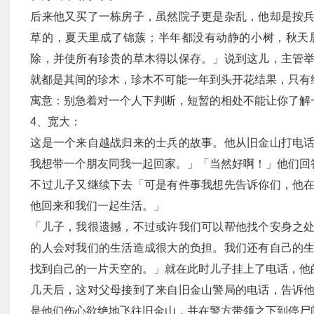
后来他又买了一栋房子，虽然院子更是杂乱，他却是按
草的，夏天里成了锦蔟；半年都没有动静的小树，秋天
除，并使所有珍贵的草木得以保存。」说到这儿，主管
就都是其间的珍木，珍木不可能一年到头开花结果，只有
寓意：别急着对一个人下判断，短暂的相处不能让你了解
4、宽大：
这是一个来自越战归来的士兵的故事。他从旧金山打电
我想带一个朋友同我一起回家。」「当然好啊！」他们回
不过儿子又继续下去「可是有件事我想先告诉你们，他
他回来和我们一起生活。」
「儿子，我很遗撼，不过或许我们可以帮他找个安身之
的人会对我们的生活造成很大的负担。我们还有自己的
找到自己的一片天空的。」就在此时儿子挂上了电话，他
几天后，这对父母接到了来自旧金山警局的电话，告诉
是他们伤心欲绝地飞往旧金山，并在警方带领之下到停尸