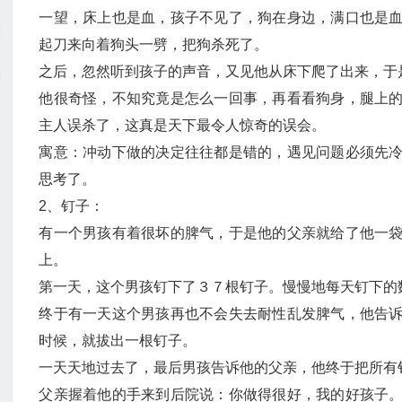
一望，床上也是血，孩子不见了，狗在身边，满口也是
起刀来向着狗头一劈，把狗杀死了。
之后，忽然听到孩子的声音，又见他从床下爬了出来，于
他很奇怪，不知究竟是怎么一回事，再看看狗身，腿上
主人误杀了，这真是天下最令人惊奇的误会。
寓意：冲动下做的决定往往都是错的，遇见问题必须先
思考了。
2、钉子：
有一个男孩有着很坏的脾气，于是他的父亲就给了他一
上。
第一天，这个男孩钉下了３７根钉子。慢慢地每天钉下的
终于有一天这个男孩再也不会失去耐性乱发脾气，他告
时候，就拔出一根钉子。
一天天地过去了，最后男孩告诉他的父亲，他终于把所有
父亲握着他的手来到后院说：你做得很好，我的好孩子