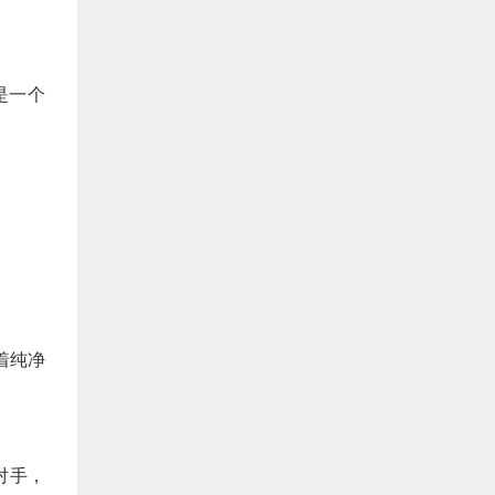
是一个
着纯净
对手，