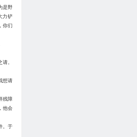
为是野
大力铲
，你们
。
之请。
我想请
样残障
，他会
件。于