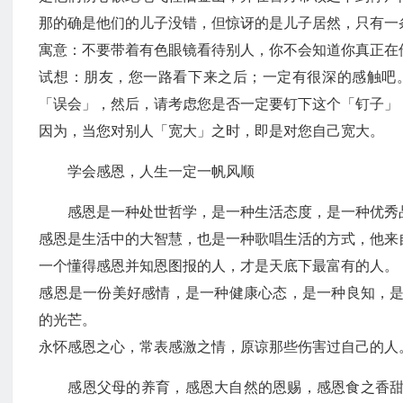
那的确是他们的儿子没错，但惊讶的是儿子居然，只有一
寓意：不要带着有色眼镜看待别人，你不会知道你真正在
试想：朋友，您一路看下来之后；一定有很深的感触吧
「误会」，然后，请考虑您是否一定要钉下这个「钉子」
因为，当您对别人「宽大」之时，即是对您自己宽大。
学会感恩，人生一定一帆风顺
感恩是一种处世哲学，是一种生活态度，是一种优秀
感恩是生活中的大智慧，也是一种歌唱生活的方式，他来
一个懂得感恩并知恩图报的人，才是天底下最富有的人。
感恩是一份美好感情，是一种健康心态，是一种良知，
的光芒。
永怀感恩之心，常表感激之情，原谅那些伤害过自己的人
感恩父母的养育，感恩大自然的恩赐，感恩食之香