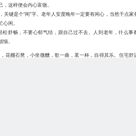
己，这样便会内心富饶。
，关键是个“闲”字。老年人安度晚年一定要有闲心，当然干点家
忙心闲。
轻松舒畅，不要心郁气结，跟自己过不去。人到老年，什么事
烦恼。
月，花棚石凳，小坐微醺，歌一曲，茗一杯，自得其乐。住宅舒
养养鱼，享受自然之美不是很好吗？
仰望星空、敞开心扉的机会，灵性俱足。千万不要错过欣赏大自
，就有时间享受人生。我们要学会经营自己的生活，不是天天混
日子。尘世中有太多的喜怒，太多的悲欢，太多的烦恼和痛苦。