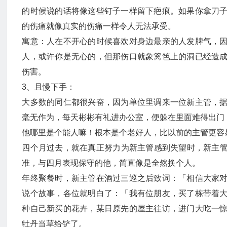
的时候说的话将像这些钉子一样留下疤痕。如果你拿刀
的伤痛就像真实的伤痛一样令人无法承受。
寓意：人在不开心的时候喜欢对身边最亲的人发脾气，
人，或许你是无心的，但那伤口就象篱笆上的洞已经造
伤害。
3、且慢下手：
大多数的同仁都很兴奋，因为单位里调来一位新主管，
毫无作为，每天彬彬有礼进办公室，便躲在里面难得出门
他哪里是个能人嘛！根本是个老好人，比以前的主管更容
四个月过去，就在真正努力为新主管感到失望时，新主
准，与四月表现保守的他，简直像是全然换个人。
年终聚餐时，新主管在酒过三巡之后致词：「相信大家
说个故事，各位就明白了：「我有位朋友，买了栋带着
种自己新买的花卉，某日原先的屋主往访，进门大吃一
牡丹当草给铲了。