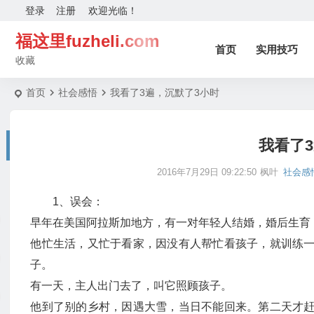
登录
注册
欢迎光临！
福这里fuzheli.com
首页
实用技巧
收藏
首页
社会感悟
我看了3遍，沉默了3小时
我看了
2016年7月29日 09:22:50
枫叶
社会感
1、误会：
早年在美国阿拉斯加地方，有一对年轻人结婚，婚后生育
他忙生活，又忙于看家，因没有人帮忙看孩子，就训练
子。
有一天，主人出门去了，叫它照顾孩子。
他到了别的乡村，因遇大雪，当日不能回来。第二天才