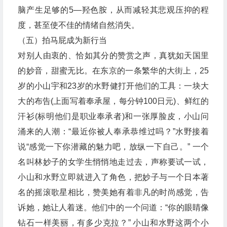
脑产生足够的5—羟色胺，从而减轻其悲观压抑的程
度，甚至使不佳的情绪自然消失。
（五）拍马屁成为新行当
对别人由衷的、恰如其分的赞赏之声，真犹如天国里
的妙音，甜蜜无比。在东京的一条繁华的大街上，25
岁的小山宇和23岁的水野健打开他们的工具：一块大
大的布告(上面写着奉承屋，每分钟100日元)、鲜红的
汗衫(标明他们是职业奉承者)和一张厚脸皮，小山问
涌来的人潮：“最近你被人奉承恭维过吗？”水野接着
说“感觉一下你潜藏的魅力吧，放纵一下自己。” 一个
名叫林妙子的女学生悄悄地走过去，声称要试一试，
小山和水野立即就进入了角色，把妙子与一个日本著
名的摇滚歌星相比，赞美她有着非凡的时尚感觉，告
诉她，她让人着迷。他们中的一个问道：“你的眼睛像
钻石一样美丽，有多少克拉？” 小山和水野这两个小