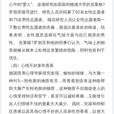
心中的“爱人”。 这项研究由英国利物浦大学的克莱格?
罗勃茨领导进行。研究人员共招募了92名女性志愿者
和75名男性志愿者。 随后研究人员让女性志愿者闻一
下数位男性志愿者的衣服，挑选出最喜欢的味道。结
果表明，女性愿意选择在气味方面与自己相异的男
性。 克莱格?罗勃茨和他的同事们认为，气味上的相
异能够从根本上杜绝近亲繁殖的危险，同时也有利于
优生。
（四）心情不好多吃香蕉
德国营养心理学家研究发现，愉快的情绪，与大脑一
种叫5—羟色胺的物质有关，而香蕉则含有这种能帮
助大脑产生羟色胺的物质，这种物质不但能促使人的
心情变得快活和安宁，甚至可以减轻疼痛，又能使引
起人们情绪不佳的激素大大减少。 因此，狂躁和抑郁
症患者以及其他心情不好的人应多吃些香蕉，以使大